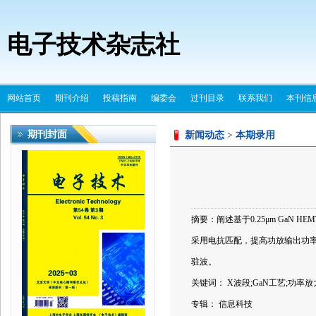
电子技术杂志社
网站首页
期刊介绍
投稿指南
编委会
过刊目录
联系我们
本刊信
期刊封面
新闻动态
>
本期录用
摘要：阐述基于0.25μm GaN
采用电抗匹配，提高功放输出功
驻波。
关键词： X波段;GaN工艺;功率放大
专辑： 信息科技