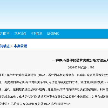
过刊目录
联系我们
本刊信息
版权协议
闻动态
>
本期录用
一种BGA器件的芯片失效分析方法应
2026.07.01点击：
405
摘要：阐述针对球栅阵列封装（BGA）器件因基板布线复杂、I/O端口众多而导致失
计厂商提供的绑定线-焊球对应关系即可定位芯片级失效的方法。通过逐层研磨失效B
盘、通孔、覆铜层及绑定线拓扑结构，建立失效焊球与内部绑定线的准确映射。利用背
绑定线上加电，成功定位到某4通道多速率收发器BGA289器件中故障点，为复杂封
关键词： 芯片级失效分析;角反射器;BGA;布线;故障定位;